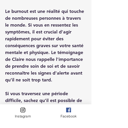
Le burnout est une réalité qui touche 
de nombreuses personnes à travers 
le monde. Si vous en ressentez les 
symptômes, il est crucial d'agir 
rapidement pour éviter des 
conséquences graves sur votre santé 
mentale et physique. Le témoignage 
de Claire nous rappelle l'importance 
de prendre soin de soi et de savoir 
reconnaître les signes d'alerte avant 
qu’il ne soit trop tard.
Si vous traversez une période 
difficile, sachez qu’il est possible de 
vous en sortir avec le bon soutien et 
des stratégies adaptées. N’attendez 
Instagram
Facebook
pas pour demander de l’aide et 
donner la priorité à votre bien-être.