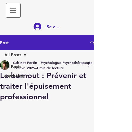
Se connecter
Post
All Posts
Cabinet Fortin - Psychologue Psychothérapeute
All Posts
19 févr. 2025
4 min de lecture
Le burnout : Prévenir et
psychologie
traiter l'épuisement
professionnel