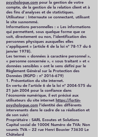
psychologue.com
pour la gestion de votre
compte, de la gestion de la relation client et à
des fins d’analyses et de statistiques.
Utilisateur : Internaute se connectant, utilisant
le site susnommé.
Informations personnelles : « Les informations
qui permettent, sous quelque forme que ce
soit, directement ou non, l’identification des
personnes physiques auxquelles elles
s’appliquent » (article 4 de la loi n° 78-17 du 6
janvier 1978).
Les termes « données à caractère personnel »,
« personne concernée », « sous traitant » et «
données sensibles » ont le sens défini par le
Règlement Général sur la Protection des
Données (RGPD : n°
2016-679)
1. Présentation du site internet.
En vertu de l’article 6 de la loi n°
2004-575
du
21 juin 2004 pour la confiance dans
l’économie numérique, il est précisé aux
utilisateurs du site internet
https://fortin-
psychologue.com
l’identité des différents
intervenants dans le cadre de sa réalisation et
de son suivi:
Propriétaire : SARL Ecoutes et Solutions
Capital social de 1000€ Numéro de TVA: Non
soumis TVA – 22 rue Henri Bouvier 73630 Le
Châtelard