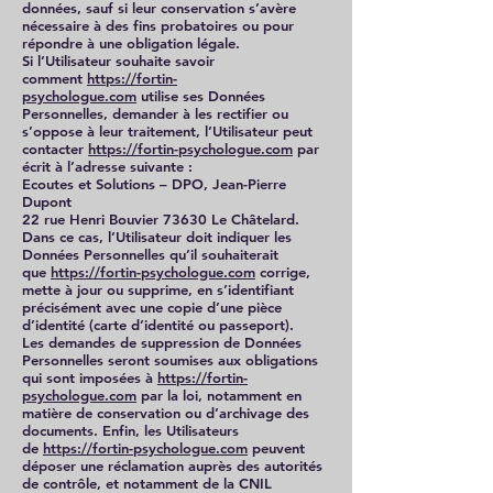
données, sauf si leur conservation s’avère
nécessaire à des fins probatoires ou pour
répondre à une obligation légale.
Si l’Utilisateur souhaite savoir
comment
https://fortin-
psychologue.com
utilise ses Données
Personnelles, demander à les rectifier ou
s’oppose à leur traitement, l’Utilisateur peut
contacter
https://fortin-psychologue.com
par
écrit à l’adresse suivante :
Ecoutes et Solutions – DPO, Jean-Pierre
Dupont
22 rue Henri Bouvier 73630 Le Châtelard.
Dans ce cas, l’Utilisateur doit indiquer les
Données Personnelles qu’il souhaiterait
que
https://fortin-psychologue.com
corrige,
mette à jour ou supprime, en s’identifiant
précisément avec une copie d’une pièce
d’identité (carte d’identité ou passeport).
Les demandes de suppression de Données
Personnelles seront soumises aux obligations
qui sont imposées à
https://fortin-
psychologue.com
par la loi, notamment en
matière de conservation ou d’archivage des
documents. Enfin, les Utilisateurs
de
https://fortin-psychologue.com
peuvent
déposer une réclamation auprès des autorités
de contrôle, et notamment de la CNIL