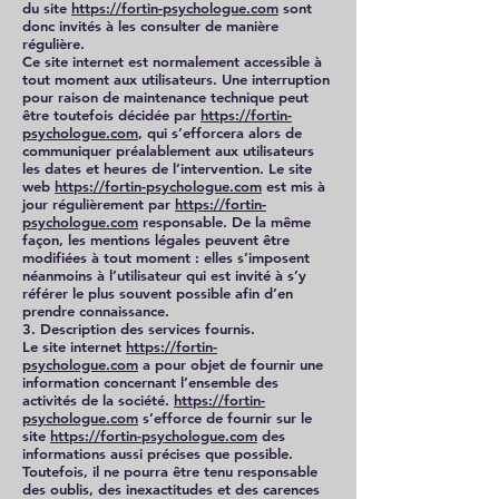
du site
https://fortin-psychologue.com
sont
donc invités à les consulter de manière
régulière.
Ce site internet est normalement accessible à
tout moment aux utilisateurs. Une interruption
pour raison de maintenance technique peut
être toutefois décidée par
https://fortin-
psychologue.com
, qui s’efforcera alors de
communiquer préalablement aux utilisateurs
les dates et heures de l’intervention. Le site
web
https://fortin-psychologue.com
est mis à
jour régulièrement par
https://fortin-
psychologue.com
responsable. De la même
façon, les mentions légales peuvent être
modifiées à tout moment : elles s’imposent
néanmoins à l’utilisateur qui est invité à s’y
référer le plus souvent possible afin d’en
prendre connaissance.
3. Description des services fournis.
Le site internet
https://fortin-
psychologue.com
a pour objet de fournir une
information concernant l’ensemble des
activités de la société.
https://fortin-
psychologue.com
s’efforce de fournir sur le
site
https://fortin-psychologue.com
des
informations aussi précises que possible.
Toutefois, il ne pourra être tenu responsable
des oublis, des inexactitudes et des carences