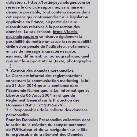
utilisateurs.
https://fortin-psychologue.com
se
réserve le droit de supprimer, sans mise en
demeure préalable, tout contenu déposé dans
cet espace qui contreviendrait à la législation
applicable en France, en particulier aux
dispositions relatives à la protection des
données. Le cas échéant,
https://fortin-
psychologue.com
se réserve également la
possibilité de mettre en cause la responsabilité
civile et/ou pénale de l’utilisateur, notamment
en cas de message à caractère raciste,
injurieux, diffamant, ou pornographique, quel
que soit le support utilisé (texte, photographie
…).
7. Gestion des données personnelles.
Le Client est informé des réglementations
concernant la communication marketing, la loi
du 21 Juin 2014 pour la confiance dans
l’Economie Numérique, la Loi Informatique et
Liberté du 06 Août 2004 ainsi que du
Règlement Général sur la Protection des
Données (RGPD : n°
2016-679)
.
7.1 Responsables de la collecte des données
personnelles
Pour les Données Personnelles collectées dans
le cadre de la création du compte personnel
de l’Utilisateur et de sa navigation sur le Site,
le responsable du traitement des Données