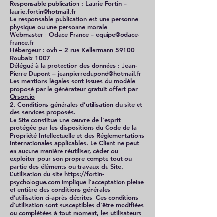
Responsable publication : Laurie Fortin –
laurie.fortin@hotmail.fr
Le responsable publication est une personne
physique ou une personne morale.
Webmaster : Odace France – equipe@odace-
france.fr
Hébergeur : ovh – 2 rue Kellermann 59100
Roubaix 1007
Délégué à la protection des données : Jean-
Pierre Dupont – jeanpierredupond@hotmail.fr
Les mentions légales sont issues du modèle
proposé par le
générateur gratuit offert par
Orson.io
2. Conditions générales d’utilisation du site et
des services proposés.
Le Site constitue une œuvre de l’esprit
protégée par les dispositions du Code de la
Propriété Intellectuelle et des Réglementations
Internationales applicables. Le Client ne peut
en aucune manière réutiliser, céder ou
exploiter pour son propre compte tout ou
partie des éléments ou travaux du Site.
L’utilisation du site
https://fortin-
psychologue.com
implique l’acceptation pleine
et entière des conditions générales
d’utilisation ci-après décrites. Ces conditions
d’utilisation sont susceptibles d’être modifiées
ou complétées à tout moment, les utilisateurs