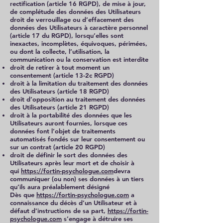
rectification (article 16 RGPD), de mise à jour,
de complétude des données des Utilisateurs
droit de verrouillage ou d’effacement des
données des Utilisateurs à caractère personnel
(article 17 du RGPD), lorsqu’elles sont
inexactes, incomplètes, équivoques, périmées,
ou dont la collecte, l’utilisation, la
communication ou la conservation est interdite
droit de retirer à tout moment un
consentement (article 13-2c RGPD)
droit à la limitation du traitement des données
des Utilisateurs (article 18 RGPD)
droit d’opposition au traitement des données
des Utilisateurs (article 21 RGPD)
droit à la portabilité des données que les
Utilisateurs auront fournies, lorsque ces
données font l’objet de traitements
automatisés fondés sur leur consentement ou
sur un contrat (article 20 RGPD)
droit de définir le sort des données des
Utilisateurs après leur mort et de choisir à
qui
https://fortin-psychologue.com
devra
communiquer (ou non) ses données à un tiers
qu’ils aura préalablement désigné
Dès que
https://fortin-psychologue.com
a
connaissance du décès d’un Utilisateur et à
défaut d’instructions de sa part,
https://fortin-
psychologue.com
s’engage à détruire ses