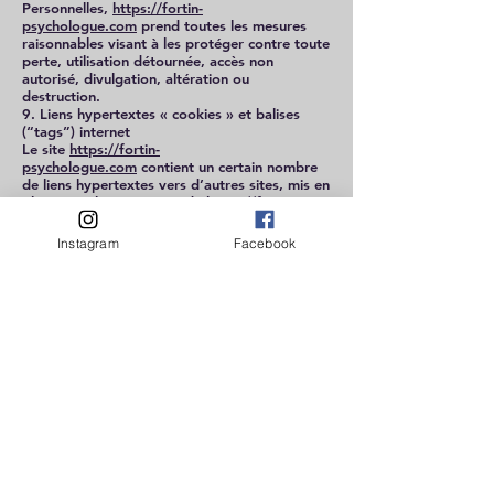
Personnelles,
https://fortin-
psychologue.com
prend toutes les mesures
raisonnables visant à les protéger contre toute
perte, utilisation détournée, accès non
autorisé, divulgation, altération ou
destruction.
9. Liens hypertextes « cookies » et balises
(“tags”) internet
Le site
https://fortin-
psychologue.com
contient un certain nombre
de liens hypertextes vers d’autres sites, mis en
place avec l’autorisation de
https://fortin-
psychologue.com
. Cependant,
https://fortin-
psychologue.com
n’a pas la possibilité de
Instagram
Facebook
vérifier le contenu des sites ainsi visités, et
n’assumera en conséquence aucune
responsabilité de ce fait.
Sauf si vous décidez de désactiver les cookies,
vous acceptez que le site puisse les utiliser.
Vous pouvez à tout moment désactiver ces
cookies et ce gratuitement à partir des
possibilités de désactivation qui vous sont
offertes et rappelées ci-après, sachant que
cela peut réduire ou empêcher l’accessibilité à
tout ou partie des Services proposés par le
site.
9.1. « COOKIES »
Un « cookie » est un petit fichier d’information