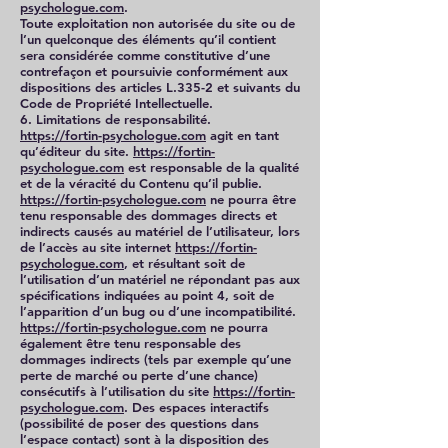
psychologue.com
.
Toute exploitation non autorisée du site ou de
l’un quelconque des éléments qu’il contient
sera considérée comme constitutive d’une
contrefaçon et poursuivie conformément aux
dispositions des articles L.335-2 et suivants du
Code de Propriété Intellectuelle.
6. Limitations de responsabilité.
https://fortin-psychologue.com
agit en tant
qu’éditeur du site.
https://fortin-
psychologue.com
est responsable de la qualité
et de la véracité du Contenu qu’il publie.
https://fortin-psychologue.com
ne pourra être
tenu responsable des dommages directs et
indirects causés au matériel de l’utilisateur, lors
de l’accès au site internet
https://fortin-
psychologue.com
, et résultant soit de
l’utilisation d’un matériel ne répondant pas aux
spécifications indiquées au point 4, soit de
l’apparition d’un bug ou d’une incompatibilité.
https://fortin-psychologue.com
ne pourra
également être tenu responsable des
dommages indirects (tels par exemple qu’une
perte de marché ou perte d’une chance)
consécutifs à l’utilisation du site
https://fortin-
psychologue.com
. Des espaces interactifs
(possibilité de poser des questions dans
l’espace contact) sont à la disposition des