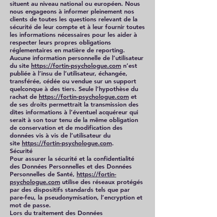
situent au niveau national ou européen. Nous
nous engageons à informer pleinement nos
clients de toutes les questions relevant de la
sécurité de leur compte et à leur fournir toutes
les informations nécessaires pour les aider à
respecter leurs propres obligations
réglementaires en matière de reporting.
Aucune information personnelle de l’utilisateur
du site
https://fortin-psychologue.com
n’est
publiée à l’insu de l’utilisateur, échangée,
transférée, cédée ou vendue sur un support
quelconque à des tiers. Seule l’hypothèse du
rachat de
https://fortin-psychologue.com
et
de ses droits permettrait la transmission des
dites informations à l’éventuel acquéreur qui
serait à son tour tenu de la même obligation
de conservation et de modification des
données vis à vis de l’utilisateur du
site
https://fortin-psychologue.com
.
Sécurité
Pour assurer la sécurité et la confidentialité
des Données Personnelles et des Données
Personnelles de Santé,
https://fortin-
psychologue.com
utilise des réseaux protégés
par des dispositifs standards tels que par
pare-feu, la pseudonymisation, l’encryption et
mot de passe.
Lors du traitement des Données