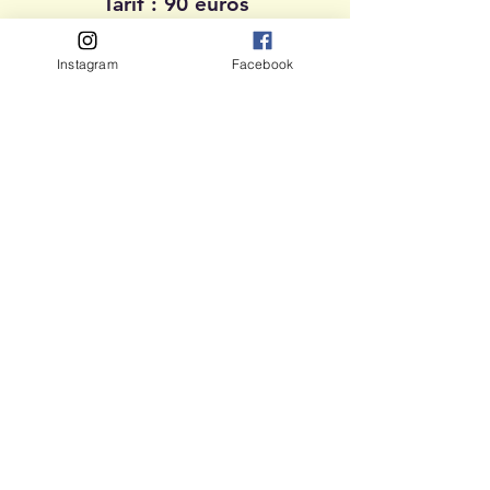
Tarif : 90 euros
Instagram
Facebook
> Voir à Aix-Les-Bains
Remise en Main Propre de Vos
Résultats le Jour Même
Centre de Test Psychotechnique
Agrée